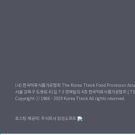
(사) 한국떡류식품가공협회 The Korea Tteok Food Processor Asso
서울 강북구 도봉로 41길 7-3 영복빌딩 4층 한국떡류식품가공협회 | TEL : 0
Copyright ⓒ 1966 - 2019 Korea Tteok All rights reserved.
호스팅 제공자: 주식회사 맑은소프트