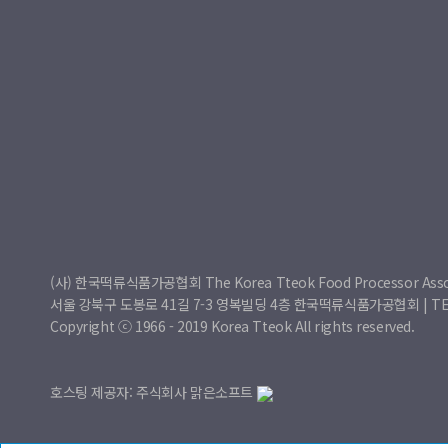
(사) 한국떡류식품가공협회 The Korea Tteok Food Processor Asso
서울 강북구 도봉로 41길 7-3 영복빌딩 4층 한국떡류식품가공협회 | TEL : 0
Copyright ⓒ 1966 - 2019 Korea Tteok All rights reserved.
호스팅 제공자: 주식회사 맑은소프트