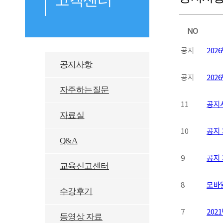
NO
공지
202
공지사항
공지
202
자주하는질문
11
공지
자료실
10
공지 
Q&A
9
공지 
교육신고센터
8
모바
수강후기
7
202
동영상 자료