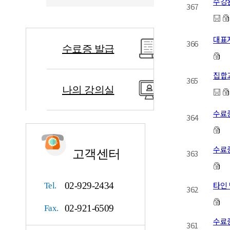
수강
367
대표
366
수료증 발급
집합
365
나의 강의실
수료
364
수료
고객센터
363
타인 
02-929-2434
Tel.
362
02-921-6509
Fax.
수료
361