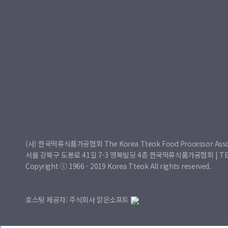
(사) 한국떡류식품가공협회 The Korea Tteok Food Processor Asso
서울 강북구 도봉로 41길 7-3 영복빌딩 4층 한국떡류식품가공협회 | TEL : 0
Copyright ⓒ 1966 - 2019 Korea Tteok All rights reserved.
호스팅 제공자: 주식회사 맑은소프트