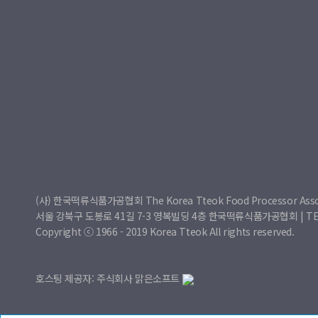
(사) 한국떡류식품가공협회 The Korea Tteok Food Processor Asso
서울 강북구 도봉로 41길 7-3 영복빌딩 4층 한국떡류식품가공협회 | TEL : 0
Copyright ⓒ 1966 - 2019 Korea Tteok All rights reserved.
호스팅 제공자: 주식회사 맑은소프트