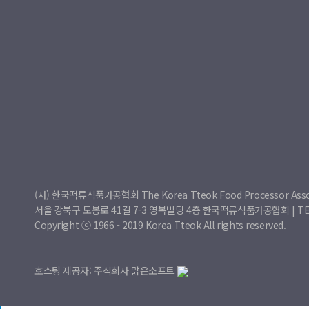
(사) 한국떡류식품가공협회 The Korea Tteok Food Processor Asso
서울 강북구 도봉로 41길 7-3 영복빌딩 4층 한국떡류식품가공협회 | TEL : 0
Copyright ⓒ 1966 - 2019 Korea Tteok All rights reserved.
호스팅 제공자: 주식회사 맑은소프트