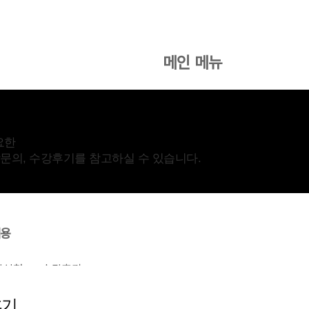
메인 메뉴
협회소개
온라인 수강신청
고객센
요한
수강문의, 수강후기를 참고하실 수 있습니다.
내용
강신청
수강후기
후기