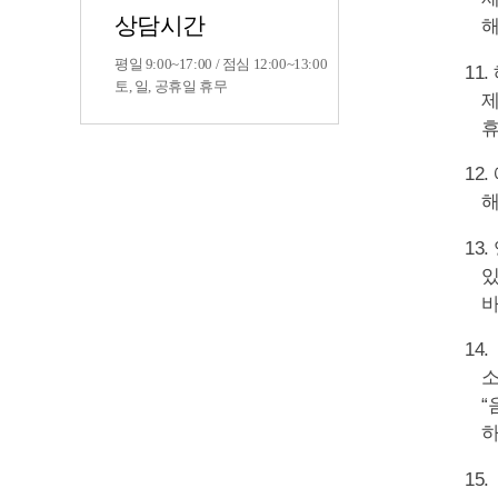
상담시간
해
평일 9:00~17:00 / 점심 12:00~13:00
11
토, 일, 공휴일 휴무
제
휴
12
해
13
있
바
14
소
“
하
15