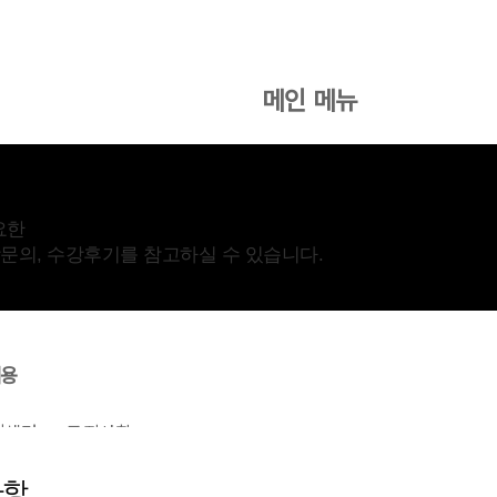
메인 메뉴
협회소개
온라인 수강신청
고객센
요한
수강문의, 수강후기를 참고하실 수 있습니다.
내용
객센터
공지사항
사항