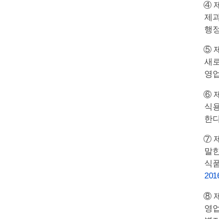
④ 
제과
행정
⑤ 
새로
영업
⑥ 
식용
한
⑦ 
말한
식품
2016
⑧ 
영업