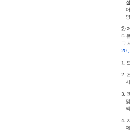
설
어
영
② 
다음
그 
20.,
1.
2.
사
3.
및
액
4.
제