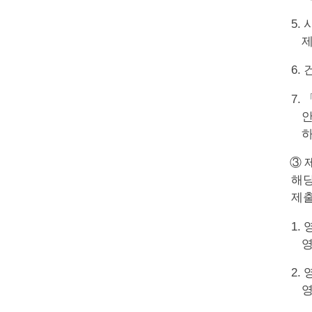
5.
제
6.
7.
안
하
③ 
해당
제출
1.
영
2.
영