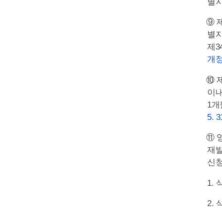
별지
⑨ 
별지
제3
개정 2
⑩ 
이내
1개
5. 3
⑪ 
재발
신청
1.
2.