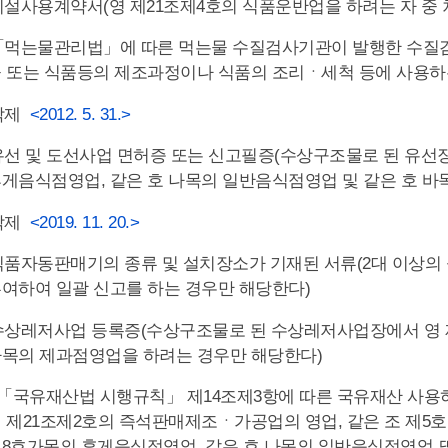
 시설사용계약서(영 제21조제4호의 식품운반업을 하려는 자 중
 「먹는물관리법」에 따른 먹는물 수질검사기관이 발행한 수질
 또는 식품등의 제조과정이나 식품의 조리ㆍ세척 등에 사용하
 삭제
<2012. 5. 31.>
 유선 및 도선사업 면허증 또는 신고필증(수상구조물로 된 유선
게음식점영업, 같은 호 나목의 일반음식점영업 및 같은 호 바
 삭제
<2019. 11. 20.>
 식품자동판매기의 종류 및 설치장소가 기재된 서류(2대 이
여하여 일괄 신고를 하는 경우만 해당한다)
 수상레저사업 등록증(수상구조물로 된 수상레저사업장에서 영 
목의 제과점영업을 하려는 경우만 해당한다)
. 「국유재산법 시행규칙」 제14조제3항에 따른 국유재산 
 제21조제2호의 즉석판매제조ㆍ가공업의 영업, 같은 조 제5
8호가목의 휴게음식점영업, 같은 호 나목의 일반음식점영업 