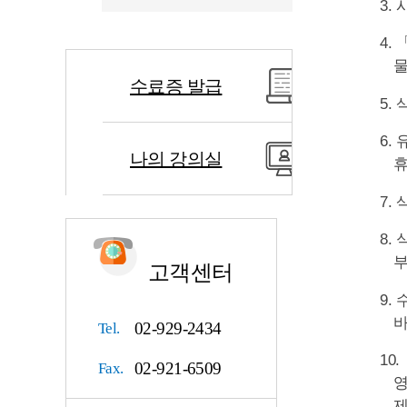
3.
4.
물
수료증 발급
5.
6.
나의 강의실
휴
7.
8.
부
고객센터
9.
바
02-929-2434
Tel.
10
02-921-6509
Fax.
영
제