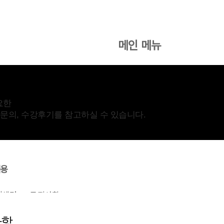
메인 메뉴
협회소개
온라인 수강신청
고객센
요한
수강문의, 수강후기를 참고하실 수 있습니다.
내용
객센터
공지사항
사항